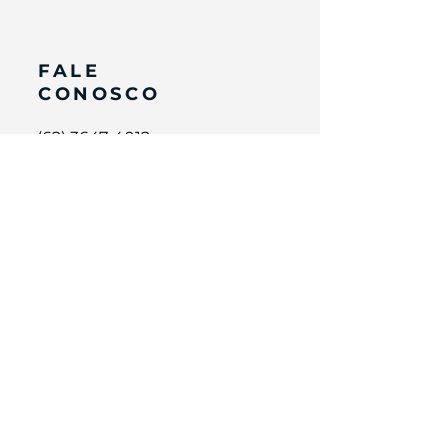
FALE
CONOSCO
(62) 3647-4012
Av. Dep. Jamel Cecílio, n° 2690, sala 1706, Torre
Tokyo, Metropolitan Business LifeStyle, Jardim
Goiás –
Goiânia/GO
.
CEP
74.810-100